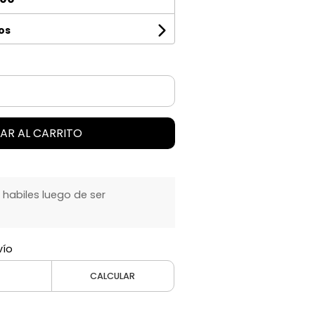
os
AR AL CARRITO
 habiles luego de ser
vío
CALCULAR