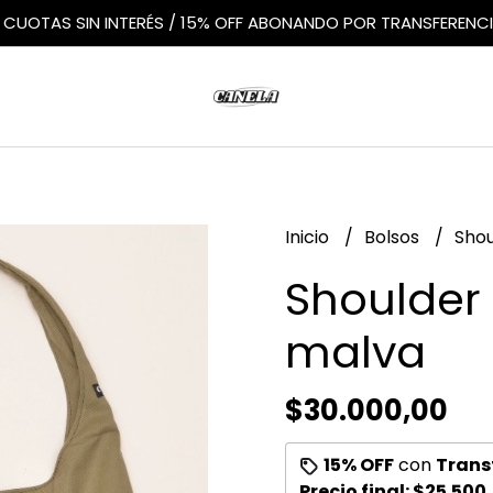
 CUOTAS SIN INTERÉS / 15% OFF ABONANDO POR TRANSFERENC
Inicio
Bolsos
Shou
Shoulder
malva
$30.000,00
15% OFF
con
Trans
Precio final:
$25.500