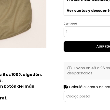
Ver cuotas y descuent
Cantidad
AGREG
Envios en 48 a 96 hs
despachados
 8 oz 100% algodón.
a.
n botón de imán.
Calculá el costo de en
rof.